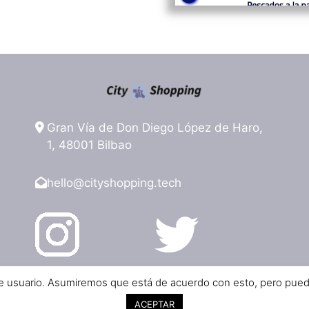
Gran Vía de Don Diego López de Haro,
1, 48001 Bilbao
hello@cityshopping.tech
de usuario. Asumiremos que está de acuerdo con esto, pero puede 
r tienda online para tu restaurante y enlazada con repartidore
ACEPTAR